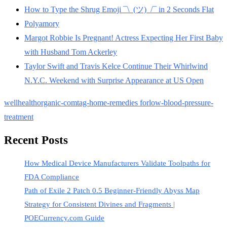
How to Type the Shrug Emoji ¯\_(ツ)_/¯ in 2 Seconds Flat
Polyamory
Margot Robbie Is Pregnant! Actress Expecting Her First Baby
with Husband Tom Ackerley
Taylor Swift and Travis Kelce Continue Their Whirlwind
N.Y.C. Weekend with Surprise Appearance at US Open
wellhealthorganic-comtag-home-remedies forlow-blood-pressure-
treatment
Recent Posts
How Medical Device Manufacturers Validate Toolpaths for
FDA Compliance
Path of Exile 2 Patch 0.5 Beginner-Friendly Abyss Map
Strategy for Consistent Divines and Fragments |
POECurrency.com Guide